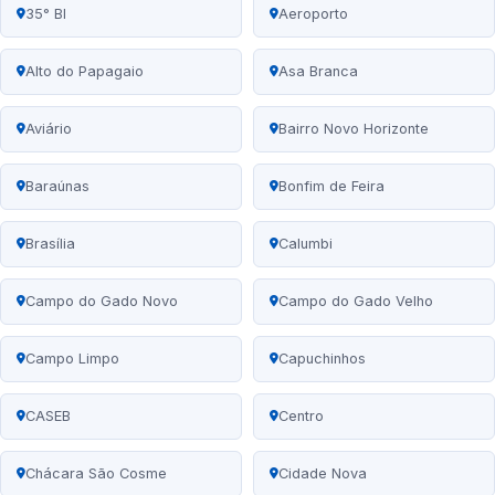
35° BI
Aeroporto
Alto do Papagaio
Asa Branca
Aviário
Bairro Novo Horizonte
Baraúnas
Bonfim de Feira
Brasília
Calumbi
Campo do Gado Novo
Campo do Gado Velho
Campo Limpo
Capuchinhos
CASEB
Centro
Chácara São Cosme
Cidade Nova