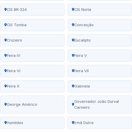
CIS BR‑324
CIS Norte
CIS Tomba
Conceição
Cruzeiro
Eucalipto
Feira IV
Feira V
Feira VI
Feira VII
Feira X
Gabriela
Governador João Durval
George Américo
Carneiro
Humildes
Irmã Dulce