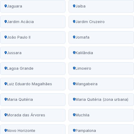
Jaguara
Jaíba
Jardim Acácia
Jardim Cruzeiro
João Paulo II
Jomafa
Jussara
Kalilândia
Lagoa Grande
Limoeiro
Luiz Eduardo Magalhães
Mangabeira
Maria Quitéria
Maria Quitéria (zona urbana)
Morada das Árvores
Muchila
Novo Horizonte
Pampalona