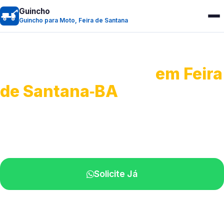
Guincho
Guincho para Moto, Feira de Santana
Guincho para Moto
em Feira
de Santana‑BA
Atendimento ágil e remoção de motos.
Equipe disponível próximo a você.
Solicite Já