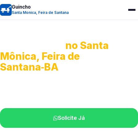
Guincho
Santa Monica, Feira de Santana
Guincho 24h
no Santa
Mônica, Feira de
Santana‑BA
Atendimento para remoção veicular.
Profissionais atuando na sua região.
Solicite Já