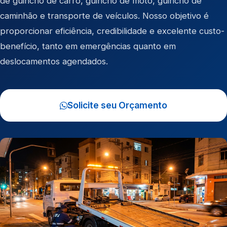
de
guincho de carro
,
guincho de moto
,
guincho de
caminhão
e
transporte de veículos
. Nosso objetivo é
proporcionar eficiência, credibilidade e excelente custo-
benefício, tanto em emergências quanto em
deslocamentos agendados.
Solicite seu Orçamento