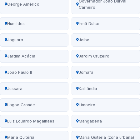
Governador João Durval
George Américo
Carneiro
Humildes
Irmã Dulce
Jaguara
Jaíba
Jardim Acácia
Jardim Cruzeiro
João Paulo II
Jomafa
Jussara
Kalilândia
Lagoa Grande
Limoeiro
Luiz Eduardo Magalhães
Mangabeira
Maria Quitéria
Maria Quitéria (zona urbana)