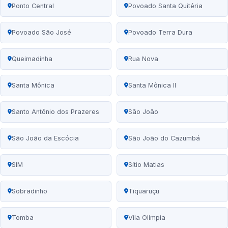
Ponto Central
Povoado Santa Quitéria
Povoado São José
Povoado Terra Dura
Queimadinha
Rua Nova
Santa Mônica
Santa Mônica II
Santo Antônio dos Prazeres
São João
São João da Escócia
São João do Cazumbá
SIM
Sítio Matias
Sobradinho
Tiquaruçu
Tomba
Vila Olímpia