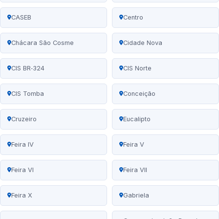
CASEB
Centro
Chácara São Cosme
Cidade Nova
CIS BR‑324
CIS Norte
CIS Tomba
Conceição
Cruzeiro
Eucalipto
Feira IV
Feira V
Feira VI
Feira VII
Feira X
Gabriela