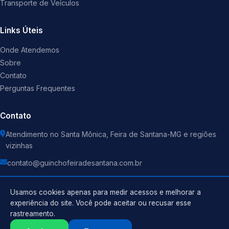
Transporte de Veículos
Links Úteis
Onde Atendemos
Sobre
Contato
Perguntas Frequentes
Contato
Atendimento no Santa Mônica, Feira de Santana-MG e regiões
vizinhas
contato@guinchofeiradesantana.com.br
Usamos cookies apenas para medir acessos e melhorar a
experiência do site. Você pode aceitar ou recusar esse
rastreamento.
Política de Privacidade
©
2026
Guincho
. Todos os direitos reservados.
Termos de Uso