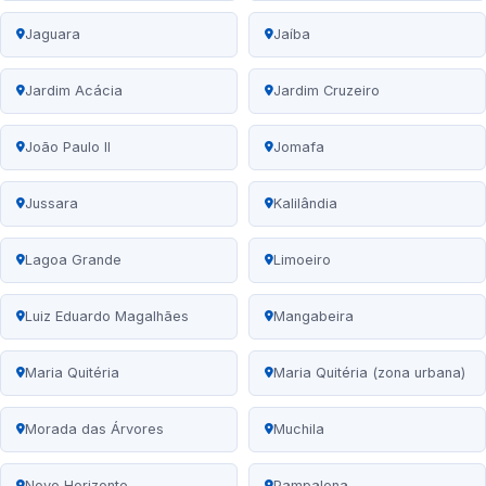
Jaguara
Jaíba
Jardim Acácia
Jardim Cruzeiro
João Paulo II
Jomafa
Jussara
Kalilândia
Lagoa Grande
Limoeiro
Luiz Eduardo Magalhães
Mangabeira
Maria Quitéria
Maria Quitéria (zona urbana)
Morada das Árvores
Muchila
Novo Horizonte
Pampalona