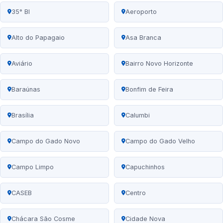
35° BI
Aeroporto
Alto do Papagaio
Asa Branca
Aviário
Bairro Novo Horizonte
Baraúnas
Bonfim de Feira
Brasília
Calumbi
Campo do Gado Novo
Campo do Gado Velho
Campo Limpo
Capuchinhos
CASEB
Centro
Chácara São Cosme
Cidade Nova