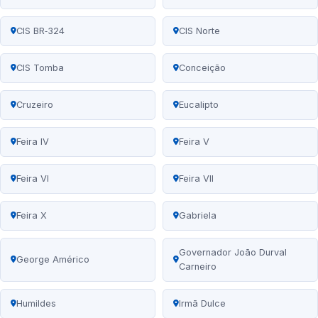
CIS BR‑324
CIS Norte
CIS Tomba
Conceição
Cruzeiro
Eucalipto
Feira IV
Feira V
Feira VI
Feira VII
Feira X
Gabriela
Governador João Durval
George Américo
Carneiro
Humildes
Irmã Dulce