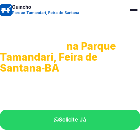
Guincho
Parque Tamandari, Feira de Santana
Guincho 24h
na Parque
Tamandari, Feira de
Santana‑BA
Atendimento para remoção veicular.
Profissionais atuando na sua região.
Solicite Já