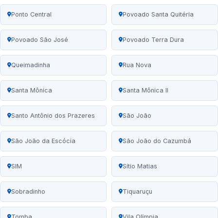
Ponto Central
Povoado Santa Quitéria
Povoado São José
Povoado Terra Dura
Queimadinha
Rua Nova
Santa Mônica
Santa Mônica II
Santo Antônio dos Prazeres
São João
São João da Escócia
São João do Cazumbá
SIM
Sítio Matias
Sobradinho
Tiquaruçu
Tomba
Vila Olímpia