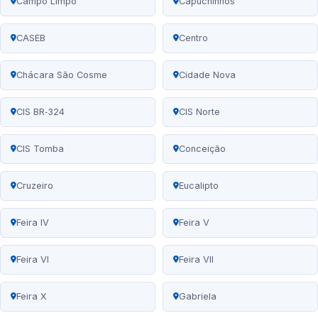
Campo Limpo
Capuchinhos
CASEB
Centro
Chácara São Cosme
Cidade Nova
CIS BR‑324
CIS Norte
CIS Tomba
Conceição
Cruzeiro
Eucalipto
Feira IV
Feira V
Feira VI
Feira VII
Feira X
Gabriela