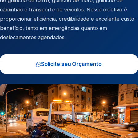
de
guincho de carro
,
guincho de moto
,
guincho de
caminhão
e
transporte de veículos
. Nosso objetivo é
proporcionar eficiência, credibilidade e excelente custo-
benefício, tanto em emergências quanto em
deslocamentos agendados.
Solicite seu Orçamento