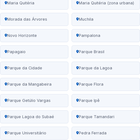
Maria Quitéria
Maria Quitéria (zona urbana)
Morada das Árvores
Muchila
Novo Horizonte
Pampalona
Papagaio
Parque Brasil
Parque da Cidade
Parque da Lagoa
Parque da Mangabeira
Parque Flora
Parque Getúlio Vargas
Parque Ipê
Parque Lagoa do Subaé
Parque Tamandari
Parque Universitário
Pedra Ferrada