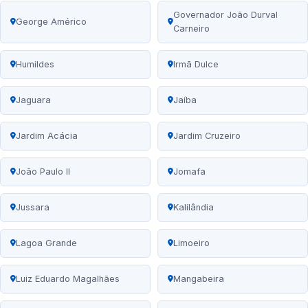
Governador João Durval
George Américo
Carneiro
Humildes
Irmã Dulce
Jaguara
Jaíba
Jardim Acácia
Jardim Cruzeiro
João Paulo II
Jomafa
Jussara
Kalilândia
Lagoa Grande
Limoeiro
Luiz Eduardo Magalhães
Mangabeira