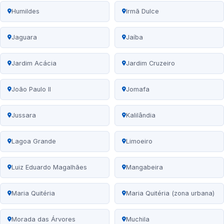
Humildes
Irmã Dulce
Jaguara
Jaíba
Jardim Acácia
Jardim Cruzeiro
João Paulo II
Jomafa
Jussara
Kalilândia
Lagoa Grande
Limoeiro
Luiz Eduardo Magalhães
Mangabeira
Maria Quitéria
Maria Quitéria (zona urbana)
Morada das Árvores
Muchila