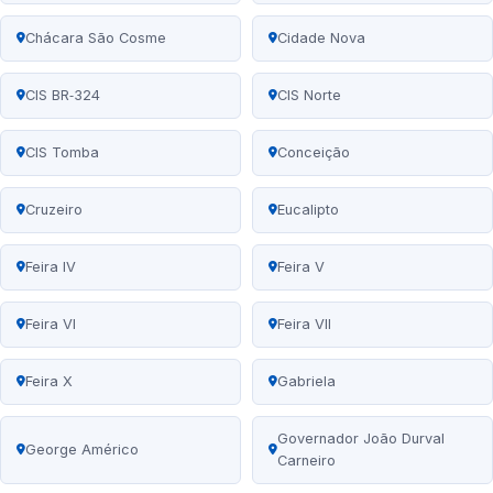
Chácara São Cosme
Cidade Nova
CIS BR‑324
CIS Norte
CIS Tomba
Conceição
Cruzeiro
Eucalipto
Feira IV
Feira V
Feira VI
Feira VII
Feira X
Gabriela
Governador João Durval
George Américo
Carneiro