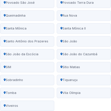
Povoado São José
Povoado Terra Dura
Queimadinha
Rua Nova
Santa Mônica
Santa Mônica II
Santo Antônio dos Prazeres
São João
São João da Escócia
São João do Cazumbá
SIM
Sítio Matias
Sobradinho
Tiquaruçu
Tomba
Vila Olímpia
Viveiros