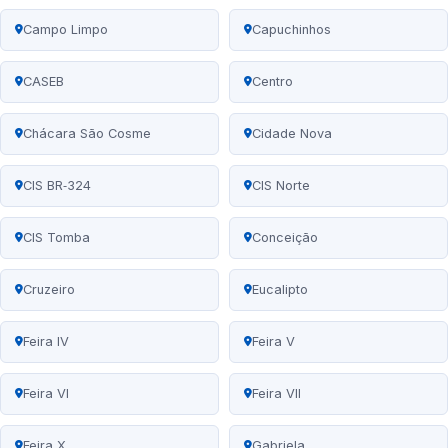
Campo Limpo
Capuchinhos
CASEB
Centro
Chácara São Cosme
Cidade Nova
CIS BR‑324
CIS Norte
CIS Tomba
Conceição
Cruzeiro
Eucalipto
Feira IV
Feira V
Feira VI
Feira VII
Feira X
Gabriela