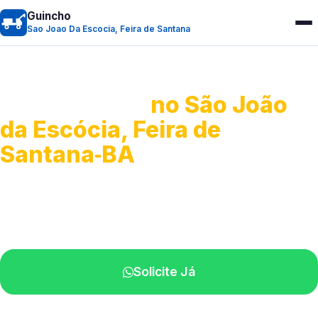
Guincho
Sao Joao Da Escocia, Feira de Santana
Guincho 24h
no São João
da Escócia, Feira de
Santana‑BA
Atendimento para remoção veicular.
Profissionais atuando na sua região.
Solicite Já