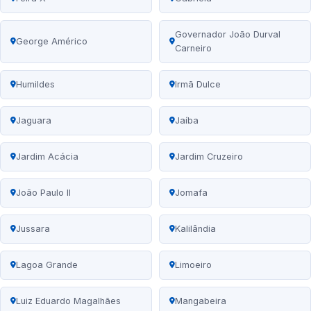
Governador João Durval
George Américo
Carneiro
Humildes
Irmã Dulce
Jaguara
Jaíba
Jardim Acácia
Jardim Cruzeiro
João Paulo II
Jomafa
Jussara
Kalilândia
Lagoa Grande
Limoeiro
Luiz Eduardo Magalhães
Mangabeira