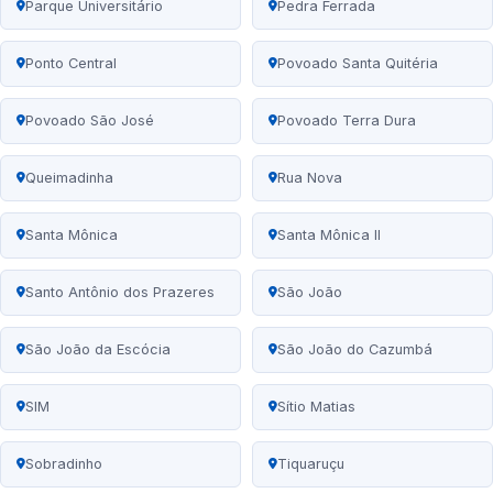
Parque Universitário
Pedra Ferrada
Ponto Central
Povoado Santa Quitéria
Povoado São José
Povoado Terra Dura
Queimadinha
Rua Nova
Santa Mônica
Santa Mônica II
Santo Antônio dos Prazeres
São João
São João da Escócia
São João do Cazumbá
SIM
Sítio Matias
Sobradinho
Tiquaruçu