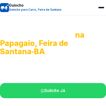
Guincho
Guincho para Carro, Feira de Santana
Guincho para Carro
na
Papagaio, Feira de
Santana‑BA
Serviço ágil de transporte automotivo.
Equipe especializada perto de você.
Solicite Já