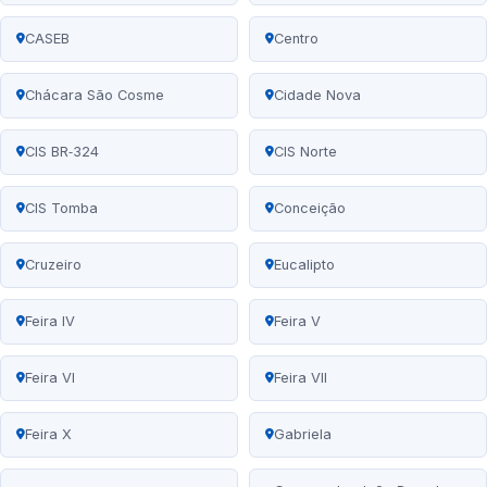
CASEB
Centro
Chácara São Cosme
Cidade Nova
CIS BR‑324
CIS Norte
CIS Tomba
Conceição
Cruzeiro
Eucalipto
Feira IV
Feira V
Feira VI
Feira VII
Feira X
Gabriela