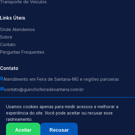
Transporte de Veículos
Links Úteis
Onde Atendemos
Sobre
Contato
Perguntas Frequentes
Contato
Atendimento em Feira de Santana-MG e regiões parceiras
contato@guinchofeiradesantana.com.br
Usamos cookies apenas para medir acessos e melhorar a
experiência do site. Você pode aceitar ou recusar esse
rastreamento.
Política de Privacidade
©
2026
Guincho
. Todos os direitos reservados.
Termos de Uso
Aceitar
Recusar
Sitemap