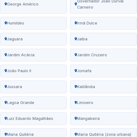
Governador João Durval
George Américo
Carneiro
Humildes
Irmã Dulce
Jaguara
Jaíba
Jardim Acácia
Jardim Cruzeiro
João Paulo II
Jomafa
Jussara
Kalilândia
Lagoa Grande
Limoeiro
Luiz Eduardo Magalhães
Mangabeira
Maria Quitéria
Maria Quitéria (zona urbana)