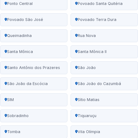
Ponto Central
Povoado Santa Quitéria
Povoado São José
Povoado Terra Dura
Queimadinha
Rua Nova
Santa Mônica
Santa Mônica II
Santo Antônio dos Prazeres
São João
São João da Escócia
São João do Cazumbá
SIM
Sítio Matias
Sobradinho
Tiquaruçu
Tomba
Vila Olímpia