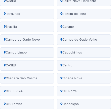
Aviário
Bairro Novo Horizonte
Baraúnas
Bonfim de Feira
Brasília
Calumbi
Campo do Gado Novo
Campo do Gado Velho
Campo Limpo
Capuchinhos
CASEB
Centro
Chácara São Cosme
Cidade Nova
CIS BR‑324
CIS Norte
CIS Tomba
Conceição