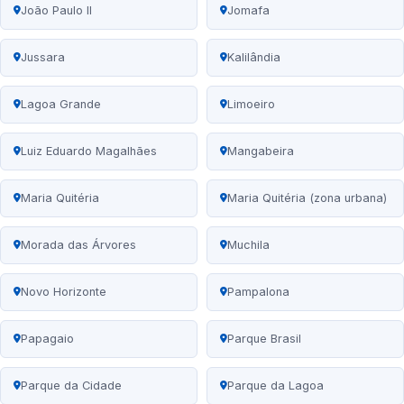
João Paulo II
Jomafa
Jussara
Kalilândia
Lagoa Grande
Limoeiro
Luiz Eduardo Magalhães
Mangabeira
Maria Quitéria
Maria Quitéria (zona urbana)
Morada das Árvores
Muchila
Novo Horizonte
Pampalona
Papagaio
Parque Brasil
Parque da Cidade
Parque da Lagoa