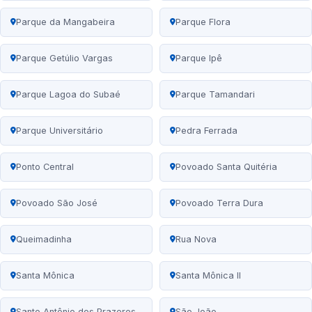
Parque da Mangabeira
Parque Flora
Parque Getúlio Vargas
Parque Ipê
Parque Lagoa do Subaé
Parque Tamandari
Parque Universitário
Pedra Ferrada
Ponto Central
Povoado Santa Quitéria
Povoado São José
Povoado Terra Dura
Queimadinha
Rua Nova
Santa Mônica
Santa Mônica II
Santo Antônio dos Prazeres
São João