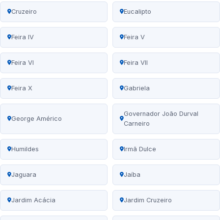
Cruzeiro
Eucalipto
Feira IV
Feira V
Feira VI
Feira VII
Feira X
Gabriela
Governador João Durval
George Américo
Carneiro
Humildes
Irmã Dulce
Jaguara
Jaíba
Jardim Acácia
Jardim Cruzeiro