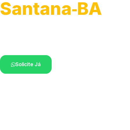
Santana‑BA
Serviço ágil de transporte automotivo.
Equipe especializada perto de você.
Solicite Já