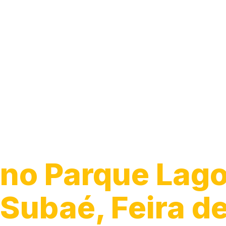
Guincho para C
no Parque Lag
Subaé, Feira d