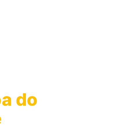
arro
oa do
e