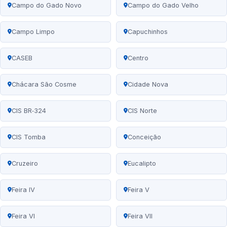
Campo do Gado Novo
Campo do Gado Velho
Campo Limpo
Capuchinhos
CASEB
Centro
Chácara São Cosme
Cidade Nova
CIS BR‑324
CIS Norte
CIS Tomba
Conceição
Cruzeiro
Eucalipto
Feira IV
Feira V
Feira VI
Feira VII