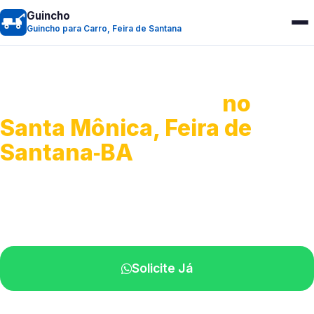
Guincho
Guincho para Carro, Feira de Santana
Guincho para Carro
no
Santa Mônica, Feira de
Santana‑BA
Serviço ágil de transporte automotivo.
Equipe especializada perto de você.
Solicite Já