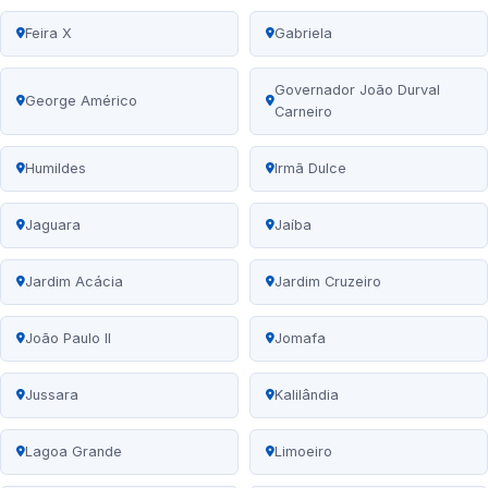
Feira X
Gabriela
Governador João Durval
George Américo
Carneiro
Humildes
Irmã Dulce
Jaguara
Jaíba
Jardim Acácia
Jardim Cruzeiro
João Paulo II
Jomafa
Jussara
Kalilândia
Lagoa Grande
Limoeiro