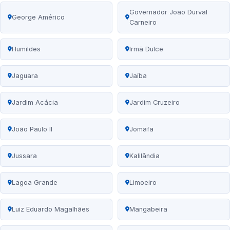
Governador João Durval
George Américo
Carneiro
Humildes
Irmã Dulce
Jaguara
Jaíba
Jardim Acácia
Jardim Cruzeiro
João Paulo II
Jomafa
Jussara
Kalilândia
Lagoa Grande
Limoeiro
Luiz Eduardo Magalhães
Mangabeira