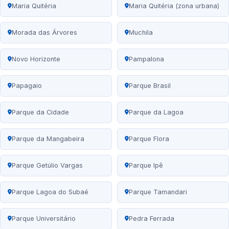
Maria Quitéria
Maria Quitéria (zona urbana)
Morada das Árvores
Muchila
Novo Horizonte
Pampalona
Papagaio
Parque Brasil
Parque da Cidade
Parque da Lagoa
Parque da Mangabeira
Parque Flora
Parque Getúlio Vargas
Parque Ipê
Parque Lagoa do Subaé
Parque Tamandari
Parque Universitário
Pedra Ferrada