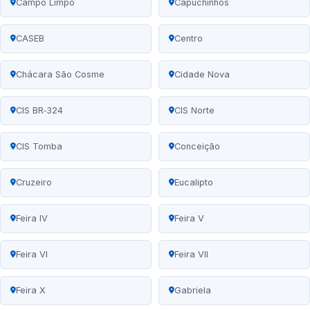
Campo Limpo
Capuchinhos
CASEB
Centro
Chácara São Cosme
Cidade Nova
CIS BR‑324
CIS Norte
CIS Tomba
Conceição
Cruzeiro
Eucalipto
Feira IV
Feira V
Feira VI
Feira VII
Feira X
Gabriela