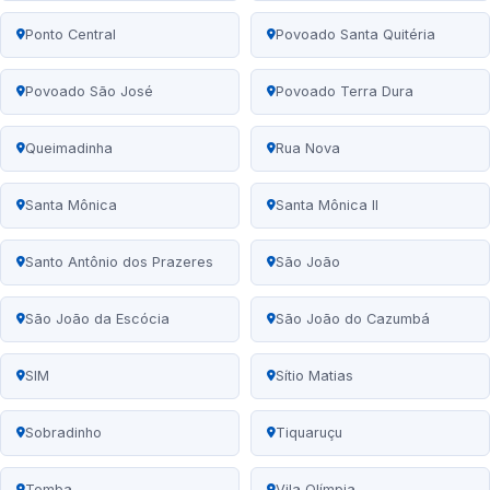
Ponto Central
Povoado Santa Quitéria
Povoado São José
Povoado Terra Dura
Queimadinha
Rua Nova
Santa Mônica
Santa Mônica II
Santo Antônio dos Prazeres
São João
São João da Escócia
São João do Cazumbá
SIM
Sítio Matias
Sobradinho
Tiquaruçu
Tomba
Vila Olímpia