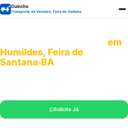
Guincho
Transporte de Veículos, Feira de Santana
Transporte de Veículos
em
Humildes, Feira de
Santana‑BA
Recolhimento de veículos em geral.
Equipe especializada na sua localidade.
Solicite Já