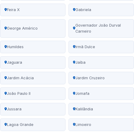
Feira X
Gabriela
Governador João Durval
George Américo
Carneiro
Humildes
Irmã Dulce
Jaguara
Jaíba
Jardim Acácia
Jardim Cruzeiro
João Paulo II
Jomafa
Jussara
Kalilândia
Lagoa Grande
Limoeiro