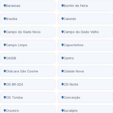
Baraúnas
Bonfim de Feira
Brasília
Calumbi
Campo do Gado Novo
Campo do Gado Velho
Campo Limpo
Capuchinhos
CASEB
Centro
Chácara São Cosme
Cidade Nova
CIS BR‑324
CIS Norte
CIS Tomba
Conceição
Cruzeiro
Eucalipto