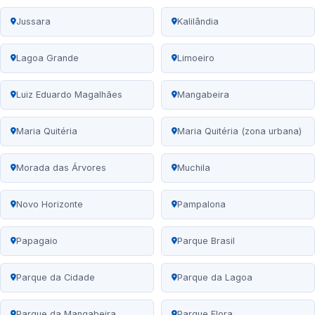
Jussara
Kalilândia
Lagoa Grande
Limoeiro
Luiz Eduardo Magalhães
Mangabeira
Maria Quitéria
Maria Quitéria (zona urbana)
Morada das Árvores
Muchila
Novo Horizonte
Pampalona
Papagaio
Parque Brasil
Parque da Cidade
Parque da Lagoa
Parque da Mangabeira
Parque Flora