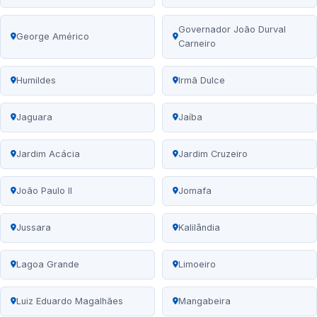
Governador João Durval
George Américo
Carneiro
Humildes
Irmã Dulce
Jaguara
Jaíba
Jardim Acácia
Jardim Cruzeiro
João Paulo II
Jomafa
Jussara
Kalilândia
Lagoa Grande
Limoeiro
Luiz Eduardo Magalhães
Mangabeira