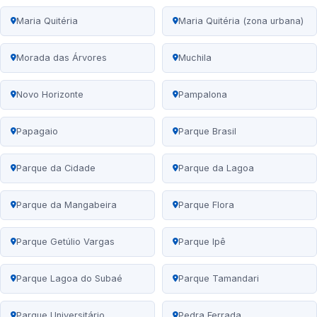
Maria Quitéria
Maria Quitéria (zona urbana)
Morada das Árvores
Muchila
Novo Horizonte
Pampalona
Papagaio
Parque Brasil
Parque da Cidade
Parque da Lagoa
Parque da Mangabeira
Parque Flora
Parque Getúlio Vargas
Parque Ipê
Parque Lagoa do Subaé
Parque Tamandari
Parque Universitário
Pedra Ferrada