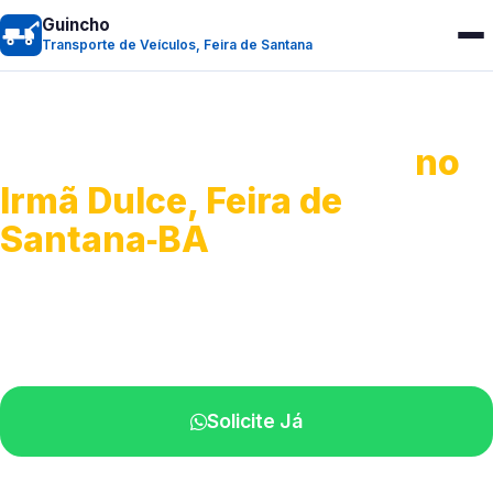
Guincho
Transporte de Veículos, Feira de Santana
Transporte de Veículos
no
Irmã Dulce, Feira de
Santana‑BA
Recolhimento de veículos em geral.
Equipe especializada na sua localidade.
Solicite Já