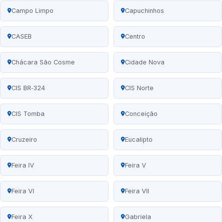
Campo Limpo
Capuchinhos
CASEB
Centro
Chácara São Cosme
Cidade Nova
CIS BR‑324
CIS Norte
CIS Tomba
Conceição
Cruzeiro
Eucalipto
Feira IV
Feira V
Feira VI
Feira VII
Feira X
Gabriela