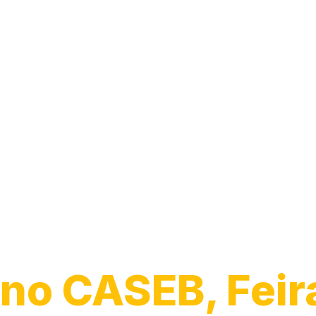
Guincho para
Caminhão
no CASEB, Feir