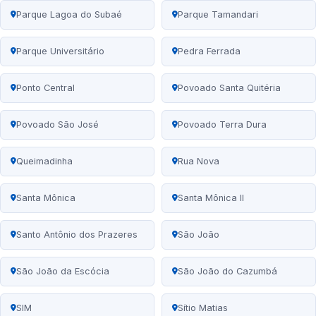
Parque Lagoa do Subaé
Parque Tamandari
Parque Universitário
Pedra Ferrada
Ponto Central
Povoado Santa Quitéria
Povoado São José
Povoado Terra Dura
Queimadinha
Rua Nova
Santa Mônica
Santa Mônica II
Santo Antônio dos Prazeres
São João
São João da Escócia
São João do Cazumbá
SIM
Sítio Matias