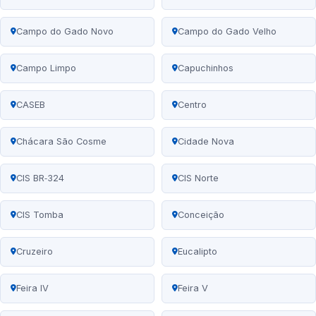
Campo do Gado Novo
Campo do Gado Velho
Campo Limpo
Capuchinhos
CASEB
Centro
Chácara São Cosme
Cidade Nova
CIS BR‑324
CIS Norte
CIS Tomba
Conceição
Cruzeiro
Eucalipto
Feira IV
Feira V