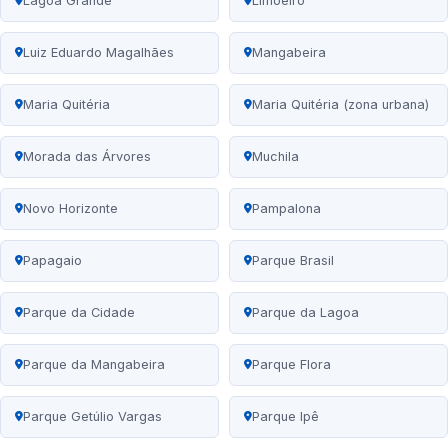
Lagoa Grande
Limoeiro
Luiz Eduardo Magalhães
Mangabeira
Maria Quitéria
Maria Quitéria (zona urbana)
Morada das Árvores
Muchila
Novo Horizonte
Pampalona
Papagaio
Parque Brasil
Parque da Cidade
Parque da Lagoa
Parque da Mangabeira
Parque Flora
Parque Getúlio Vargas
Parque Ipê