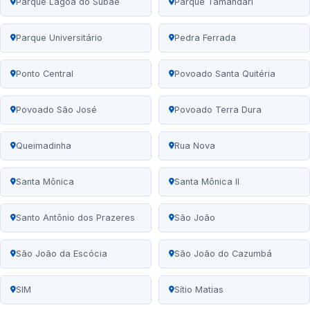
Parque Lagoa do Subaé
Parque Tamandari
Parque Universitário
Pedra Ferrada
Ponto Central
Povoado Santa Quitéria
Povoado São José
Povoado Terra Dura
Queimadinha
Rua Nova
Santa Mônica
Santa Mônica II
Santo Antônio dos Prazeres
São João
São João da Escócia
São João do Cazumbá
SIM
Sítio Matias