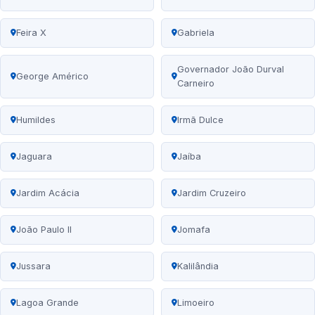
Feira X
Gabriela
Governador João Durval
George Américo
Carneiro
Humildes
Irmã Dulce
Jaguara
Jaíba
Jardim Acácia
Jardim Cruzeiro
João Paulo II
Jomafa
Jussara
Kalilândia
Lagoa Grande
Limoeiro