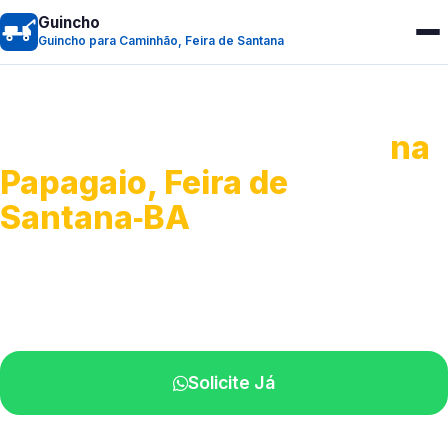
Guincho
Guincho para Caminhão, Feira de Santana
Guincho para Caminhão
na
Papagaio, Feira de
Santana‑BA
Atendimento de apoio a veículos grandes.
Profissionais qualificados na sua região.
Solicite Já