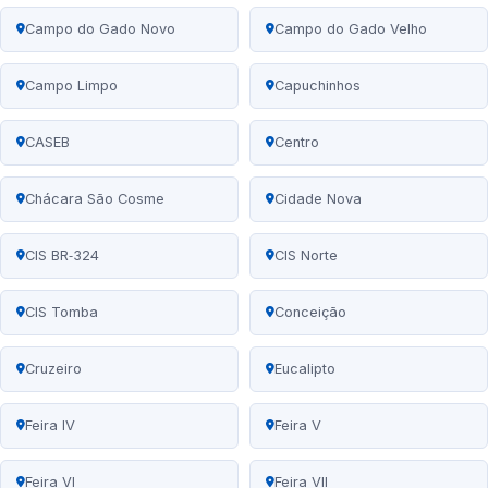
Campo do Gado Novo
Campo do Gado Velho
Campo Limpo
Capuchinhos
CASEB
Centro
Chácara São Cosme
Cidade Nova
CIS BR‑324
CIS Norte
CIS Tomba
Conceição
Cruzeiro
Eucalipto
Feira IV
Feira V
Feira VI
Feira VII