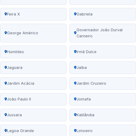
Feira X
Gabriela
Governador João Durval
George Américo
Carneiro
Humildes
Irmã Dulce
Jaguara
Jaíba
Jardim Acácia
Jardim Cruzeiro
João Paulo II
Jomafa
Jussara
Kalilândia
Lagoa Grande
Limoeiro