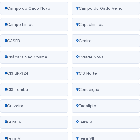
Campo do Gado Novo
Campo do Gado Velho
Campo Limpo
Capuchinhos
CASEB
Centro
Chácara São Cosme
Cidade Nova
CIS BR‑324
CIS Norte
CIS Tomba
Conceição
Cruzeiro
Eucalipto
Feira IV
Feira V
Feira VI
Feira VII