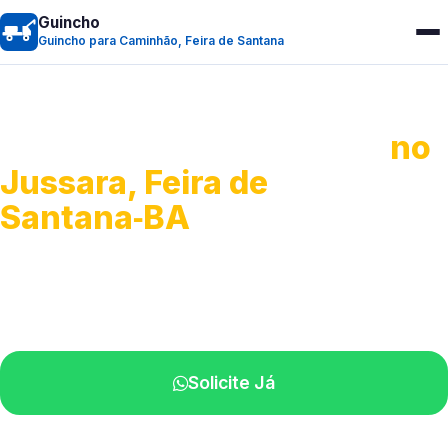
Guincho
Guincho para Caminhão, Feira de Santana
Guincho para Caminhão
no
Jussara, Feira de
Santana‑BA
Atendimento de apoio a veículos grandes.
Profissionais qualificados na sua região.
Solicite Já