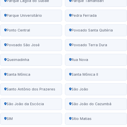
Parque Lagoa do Subaé
Parque Tamandari
Parque Universitário
Pedra Ferrada
Ponto Central
Povoado Santa Quitéria
Povoado São José
Povoado Terra Dura
Queimadinha
Rua Nova
Santa Mônica
Santa Mônica II
Santo Antônio dos Prazeres
São João
São João da Escócia
São João do Cazumbá
SIM
Sítio Matias