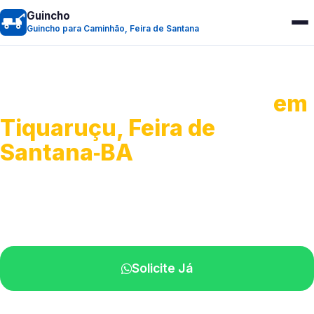
Guincho
Guincho para Caminhão, Feira de Santana
Guincho para Caminhão
em
Tiquaruçu, Feira de
Santana‑BA
Atendimento de apoio a veículos grandes.
Profissionais qualificados na sua região.
Solicite Já