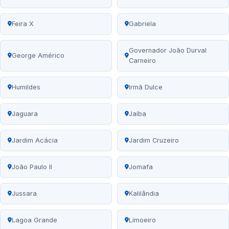
Feira X
Gabriela
Governador João Durval
George Américo
Carneiro
Humildes
Irmã Dulce
Jaguara
Jaíba
Jardim Acácia
Jardim Cruzeiro
João Paulo II
Jomafa
Jussara
Kalilândia
Lagoa Grande
Limoeiro