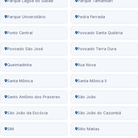
Parque Lagoa do Subaé
Parque Tamandari
Parque Universitário
Pedra Ferrada
Ponto Central
Povoado Santa Quitéria
Povoado São José
Povoado Terra Dura
Queimadinha
Rua Nova
Santa Mônica
Santa Mônica II
Santo Antônio dos Prazeres
São João
São João da Escócia
São João do Cazumbá
SIM
Sítio Matias