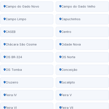
Campo do Gado Novo
Campo do Gado Velho
Campo Limpo
Capuchinhos
CASEB
Centro
Chácara São Cosme
Cidade Nova
CIS BR‑324
CIS Norte
CIS Tomba
Conceição
Cruzeiro
Eucalipto
Feira IV
Feira V
Feira VI
Feira VII