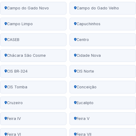
Campo do Gado Novo
Campo do Gado Velho
Campo Limpo
Capuchinhos
CASEB
Centro
Chácara São Cosme
Cidade Nova
CIS BR‑324
CIS Norte
CIS Tomba
Conceição
Cruzeiro
Eucalipto
Feira IV
Feira V
Feira VI
Feira VII