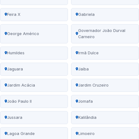
Feira X
Gabriela
Governador João Durval
George Américo
Carneiro
Humildes
Irmã Dulce
Jaguara
Jaíba
Jardim Acácia
Jardim Cruzeiro
João Paulo II
Jomafa
Jussara
Kalilândia
Lagoa Grande
Limoeiro