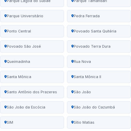
Parque Lagoa do Subaé
Parque Tamandari
Parque Universitário
Pedra Ferrada
Ponto Central
Povoado Santa Quitéria
Povoado São José
Povoado Terra Dura
Queimadinha
Rua Nova
Santa Mônica
Santa Mônica II
Santo Antônio dos Prazeres
São João
São João da Escócia
São João do Cazumbá
SIM
Sítio Matias