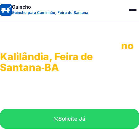
Guincho
Guincho para Caminhão, Feira de Santana
Guincho para Caminhão
no
Kalilândia, Feira de
Santana‑BA
Atendimento de apoio a veículos grandes.
Profissionais qualificados na sua região.
Solicite Já