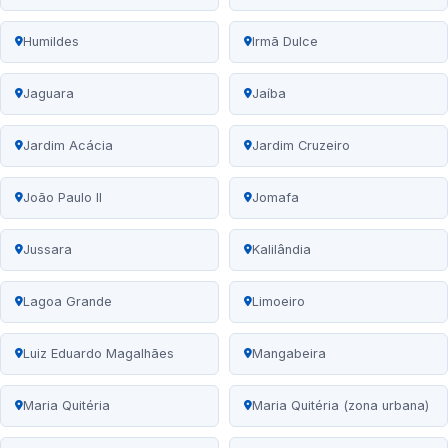
Humildes
Irmã Dulce
Jaguara
Jaíba
Jardim Acácia
Jardim Cruzeiro
João Paulo II
Jomafa
Jussara
Kalilândia
Lagoa Grande
Limoeiro
Luiz Eduardo Magalhães
Mangabeira
Maria Quitéria
Maria Quitéria (zona urbana)