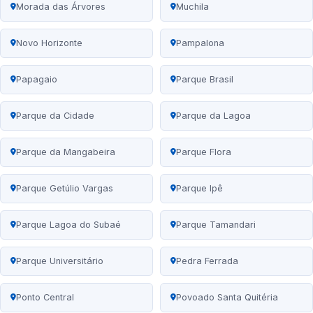
Morada das Árvores
Muchila
Novo Horizonte
Pampalona
Papagaio
Parque Brasil
Parque da Cidade
Parque da Lagoa
Parque da Mangabeira
Parque Flora
Parque Getúlio Vargas
Parque Ipê
Parque Lagoa do Subaé
Parque Tamandari
Parque Universitário
Pedra Ferrada
Ponto Central
Povoado Santa Quitéria