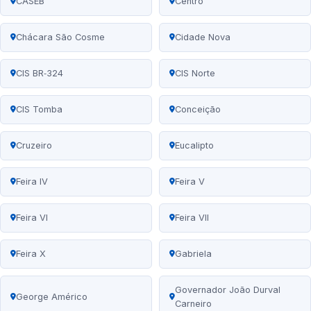
CASEB
Centro
Chácara São Cosme
Cidade Nova
CIS BR‑324
CIS Norte
CIS Tomba
Conceição
Cruzeiro
Eucalipto
Feira IV
Feira V
Feira VI
Feira VII
Feira X
Gabriela
Governador João Durval
George Américo
Carneiro