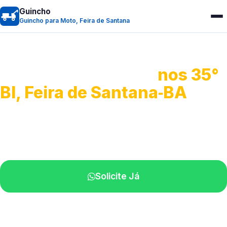
Guincho
Guincho para Moto, Feira de Santana
Guincho para Moto
nos 35°
BI, Feira de Santana‑BA
Atendimento ágil e remoção de motos.
Equipe disponível próximo a você.
Solicite Já