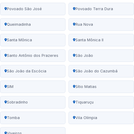
Povoado São José
Povoado Terra Dura
Queimadinha
Rua Nova
Santa Mônica
Santa Mônica II
Santo Antônio dos Prazeres
São João
São João da Escócia
São João do Cazumbá
SIM
Sítio Matias
Sobradinho
Tiquaruçu
Tomba
Vila Olímpia
Viveiros