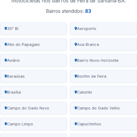
motocicletas nos bairros de Feira de Santana‑BA.
Bairros atendidos:
83
35° BI
Aeroporto
Alto do Papagaio
Asa Branca
Aviário
Bairro Novo Horizonte
Baraúnas
Bonfim de Feira
Brasília
Calumbi
Campo do Gado Novo
Campo do Gado Velho
Campo Limpo
Capuchinhos