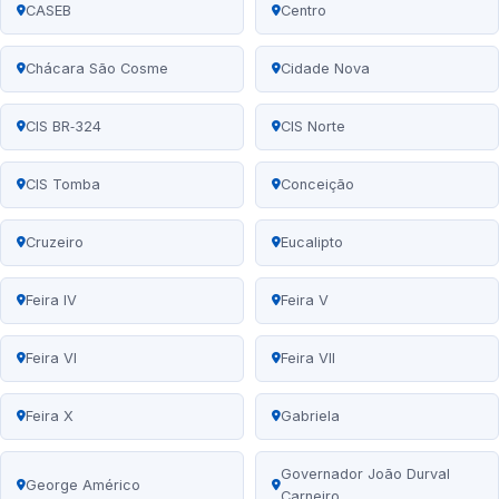
CASEB
Centro
Chácara São Cosme
Cidade Nova
CIS BR‑324
CIS Norte
CIS Tomba
Conceição
Cruzeiro
Eucalipto
Feira IV
Feira V
Feira VI
Feira VII
Feira X
Gabriela
Governador João Durval
George Américo
Carneiro