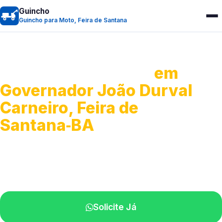
Guincho
Guincho para Moto, Feira de Santana
Guincho para Moto
em
Governador João Durval
Carneiro, Feira de
Santana‑BA
Atendimento ágil e remoção de motos.
Equipe disponível próximo a você.
Solicite Já