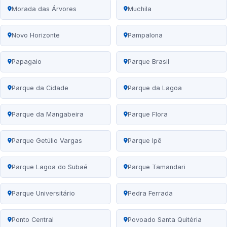
Morada das Árvores
Muchila
Novo Horizonte
Pampalona
Papagaio
Parque Brasil
Parque da Cidade
Parque da Lagoa
Parque da Mangabeira
Parque Flora
Parque Getúlio Vargas
Parque Ipê
Parque Lagoa do Subaé
Parque Tamandari
Parque Universitário
Pedra Ferrada
Ponto Central
Povoado Santa Quitéria