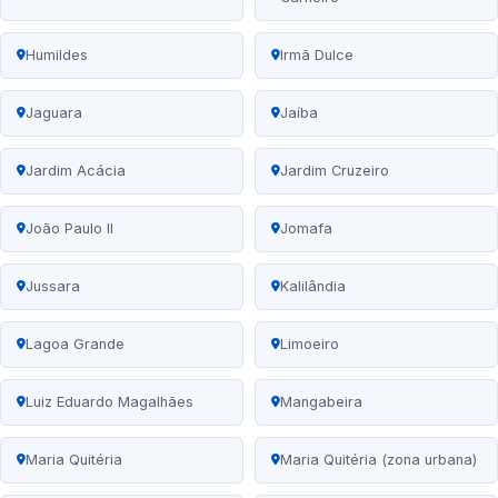
Humildes
Irmã Dulce
Jaguara
Jaíba
Jardim Acácia
Jardim Cruzeiro
João Paulo II
Jomafa
Jussara
Kalilândia
Lagoa Grande
Limoeiro
Luiz Eduardo Magalhães
Mangabeira
Maria Quitéria
Maria Quitéria (zona urbana)