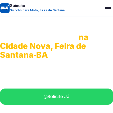
Guincho
Guincho para Moto, Feira de Santana
Guincho para Moto
na
Cidade Nova, Feira de
Santana‑BA
Atendimento ágil e remoção de motos.
Equipe disponível próximo a você.
Solicite Já