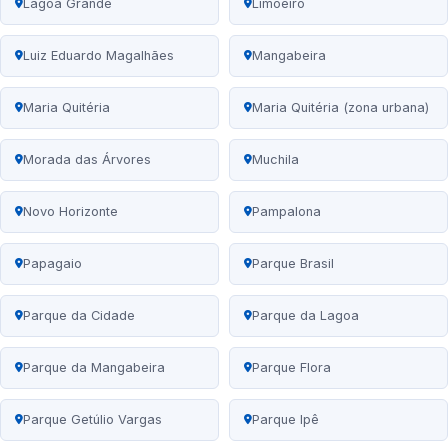
Lagoa Grande
Limoeiro
Luiz Eduardo Magalhães
Mangabeira
Maria Quitéria
Maria Quitéria (zona urbana)
Morada das Árvores
Muchila
Novo Horizonte
Pampalona
Papagaio
Parque Brasil
Parque da Cidade
Parque da Lagoa
Parque da Mangabeira
Parque Flora
Parque Getúlio Vargas
Parque Ipê