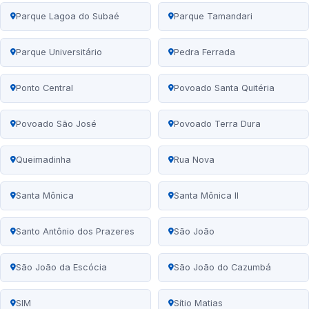
Parque Lagoa do Subaé
Parque Tamandari
Parque Universitário
Pedra Ferrada
Ponto Central
Povoado Santa Quitéria
Povoado São José
Povoado Terra Dura
Queimadinha
Rua Nova
Santa Mônica
Santa Mônica II
Santo Antônio dos Prazeres
São João
São João da Escócia
São João do Cazumbá
SIM
Sítio Matias