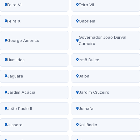
Feira VI
Feira VII
Feira X
Gabriela
Governador João Durval
George Américo
Carneiro
Humildes
Irmã Dulce
Jaguara
Jaíba
Jardim Acácia
Jardim Cruzeiro
João Paulo II
Jomafa
Jussara
Kalilândia