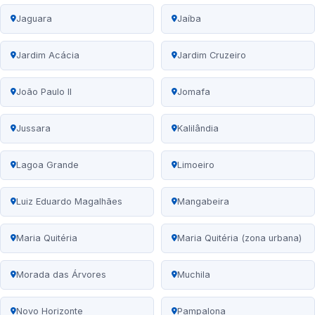
Jaguara
Jaíba
Jardim Acácia
Jardim Cruzeiro
João Paulo II
Jomafa
Jussara
Kalilândia
Lagoa Grande
Limoeiro
Luiz Eduardo Magalhães
Mangabeira
Maria Quitéria
Maria Quitéria (zona urbana)
Morada das Árvores
Muchila
Novo Horizonte
Pampalona