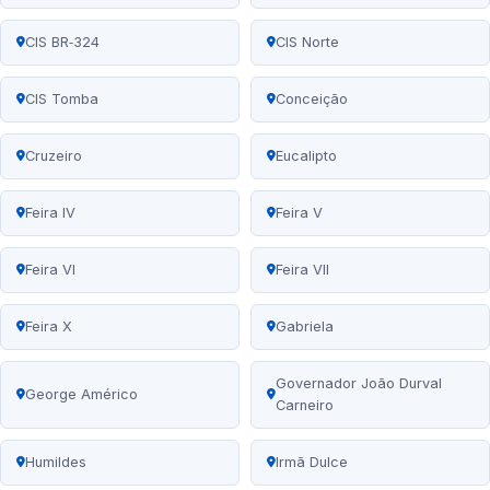
CIS BR‑324
CIS Norte
CIS Tomba
Conceição
Cruzeiro
Eucalipto
Feira IV
Feira V
Feira VI
Feira VII
Feira X
Gabriela
Governador João Durval
George Américo
Carneiro
Humildes
Irmã Dulce