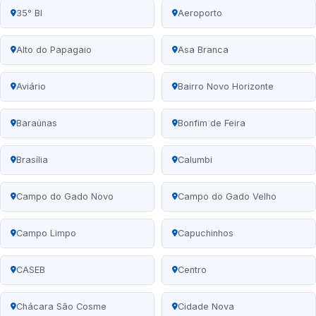
35° BI
Aeroporto
Alto do Papagaio
Asa Branca
Aviário
Bairro Novo Horizonte
Baraúnas
Bonfim de Feira
Brasília
Calumbi
Campo do Gado Novo
Campo do Gado Velho
Campo Limpo
Capuchinhos
CASEB
Centro
Chácara São Cosme
Cidade Nova