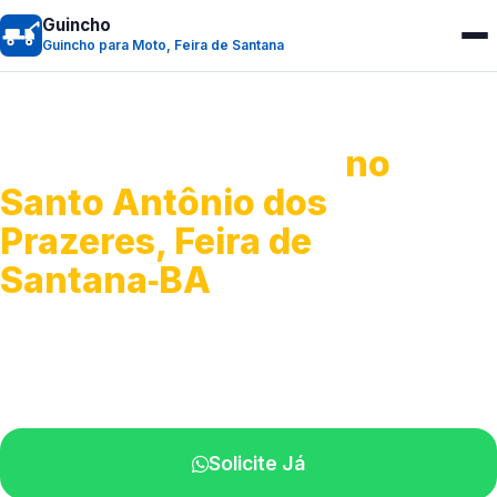
Guincho
Guincho para Moto, Feira de Santana
Guincho para Moto
no
Santo Antônio dos
Prazeres, Feira de
Santana‑BA
Atendimento ágil e remoção de motos.
Equipe disponível próximo a você.
Solicite Já