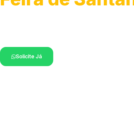
Atendimento ágil e remoção de motos.
Equipe disponível próximo a você.
Solicite Já