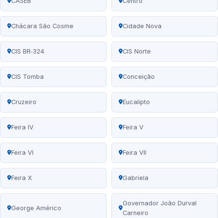
CASEB
Centro
Chácara São Cosme
Cidade Nova
CIS BR‑324
CIS Norte
CIS Tomba
Conceição
Cruzeiro
Eucalipto
Feira IV
Feira V
Feira VI
Feira VII
Feira X
Gabriela
Governador João Durval
George Américo
Carneiro