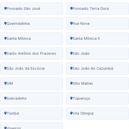
Povoado São José
Povoado Terra Dura
Queimadinha
Rua Nova
Santa Mônica
Santa Mônica II
Santo Antônio dos Prazeres
São João
São João da Escócia
São João do Cazumbá
SIM
Sítio Matias
Sobradinho
Tiquaruçu
Tomba
Vila Olímpia
Viveiros