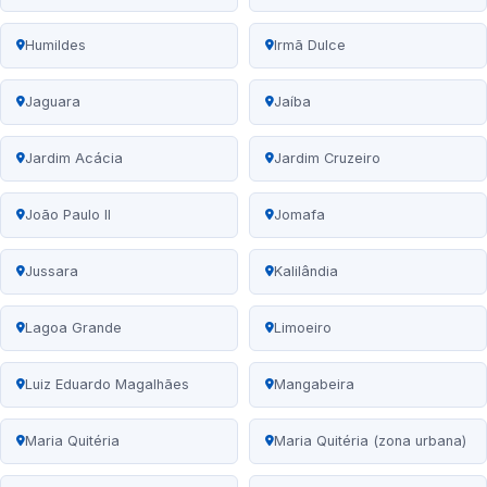
Humildes
Irmã Dulce
Jaguara
Jaíba
Jardim Acácia
Jardim Cruzeiro
João Paulo II
Jomafa
Jussara
Kalilândia
Lagoa Grande
Limoeiro
Luiz Eduardo Magalhães
Mangabeira
Maria Quitéria
Maria Quitéria (zona urbana)