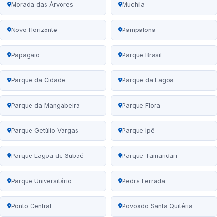
Morada das Árvores
Muchila
Novo Horizonte
Pampalona
Papagaio
Parque Brasil
Parque da Cidade
Parque da Lagoa
Parque da Mangabeira
Parque Flora
Parque Getúlio Vargas
Parque Ipê
Parque Lagoa do Subaé
Parque Tamandari
Parque Universitário
Pedra Ferrada
Ponto Central
Povoado Santa Quitéria