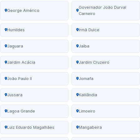
Governador João Durval
George Américo
Carneiro
Humildes
Irmã Dulce
Jaguara
Jaíba
Jardim Acácia
Jardim Cruzeiro
João Paulo II
Jomafa
Jussara
Kalilândia
Lagoa Grande
Limoeiro
Luiz Eduardo Magalhães
Mangabeira