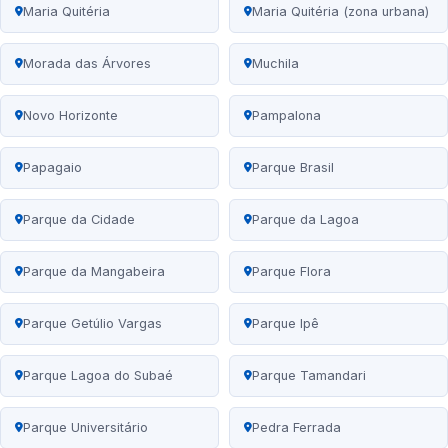
Maria Quitéria
Maria Quitéria (zona urbana)
Morada das Árvores
Muchila
Novo Horizonte
Pampalona
Papagaio
Parque Brasil
Parque da Cidade
Parque da Lagoa
Parque da Mangabeira
Parque Flora
Parque Getúlio Vargas
Parque Ipê
Parque Lagoa do Subaé
Parque Tamandari
Parque Universitário
Pedra Ferrada