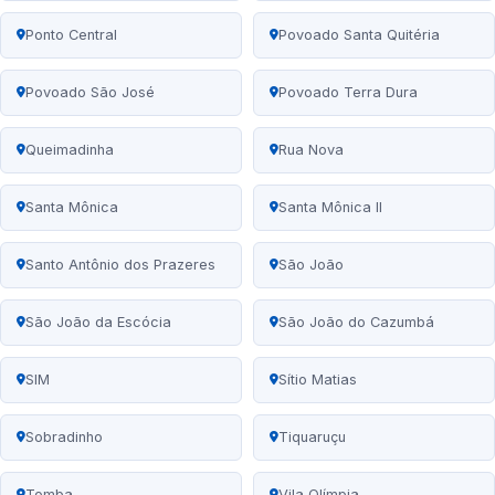
Ponto Central
Povoado Santa Quitéria
Povoado São José
Povoado Terra Dura
Queimadinha
Rua Nova
Santa Mônica
Santa Mônica II
Santo Antônio dos Prazeres
São João
São João da Escócia
São João do Cazumbá
SIM
Sítio Matias
Sobradinho
Tiquaruçu
Tomba
Vila Olímpia