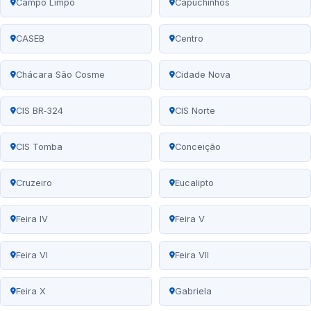
Campo Limpo
Capuchinhos
CASEB
Centro
Chácara São Cosme
Cidade Nova
CIS BR‑324
CIS Norte
CIS Tomba
Conceição
Cruzeiro
Eucalipto
Feira IV
Feira V
Feira VI
Feira VII
Feira X
Gabriela