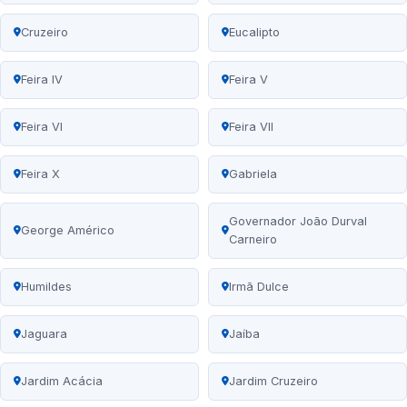
Cruzeiro
Eucalipto
Feira IV
Feira V
Feira VI
Feira VII
Feira X
Gabriela
Governador João Durval
George Américo
Carneiro
Humildes
Irmã Dulce
Jaguara
Jaíba
Jardim Acácia
Jardim Cruzeiro