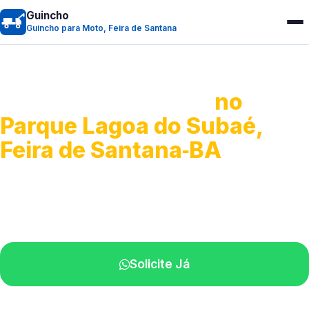
Guincho
Guincho para Moto, Feira de Santana
Guincho para Moto
no
Parque Lagoa do Subaé,
Feira de Santana‑BA
Atendimento ágil e remoção de motos.
Equipe disponível próximo a você.
Solicite Já