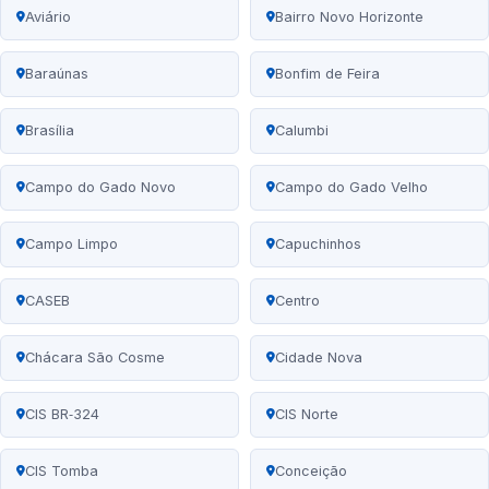
Aviário
Bairro Novo Horizonte
Baraúnas
Bonfim de Feira
Brasília
Calumbi
Campo do Gado Novo
Campo do Gado Velho
Campo Limpo
Capuchinhos
CASEB
Centro
Chácara São Cosme
Cidade Nova
CIS BR‑324
CIS Norte
CIS Tomba
Conceição