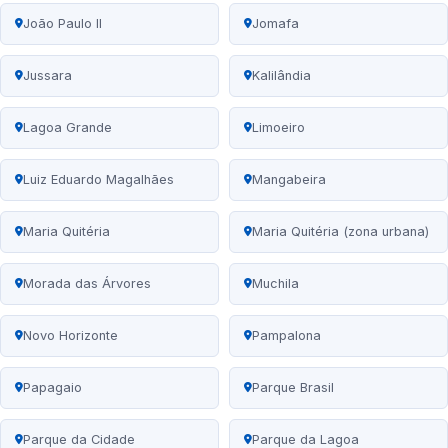
João Paulo II
Jomafa
Jussara
Kalilândia
Lagoa Grande
Limoeiro
Luiz Eduardo Magalhães
Mangabeira
Maria Quitéria
Maria Quitéria (zona urbana)
Morada das Árvores
Muchila
Novo Horizonte
Pampalona
Papagaio
Parque Brasil
Parque da Cidade
Parque da Lagoa